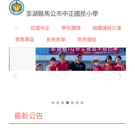
跳
到
澎湖縣馬公市中正國民小學
主
要
:::
認識中正
學校團隊
總體課程計畫
內
業務專區
系統表單
常用連結
容
區
最新公告