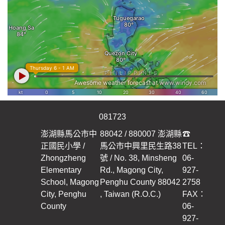
0
8
1
7
2
3
澎湖縣馬公市中
88042 / 880007 澎湖縣
☎
正國民小學 /
馬公市中興里民生路38
TEL：
Zhongzheng
號 / No. 38, Minsheng
06-
Elementary
Rd., Magong City,
927-
School, Magong
Penghu County 88042
2758
City, Penghu
, Taiwan (R.O.C.)
FAX：
County
06-
927-